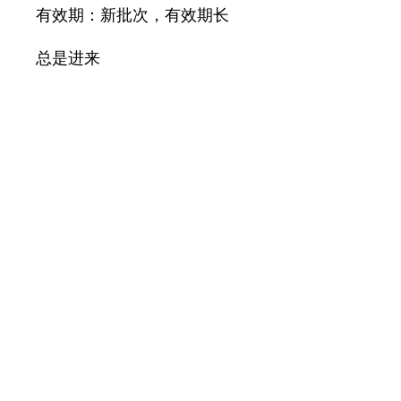
有效期：新批次，有效期长
总是进来
印度进口正品，品质优良。
隐秘包装！
产品信息
现货
退货及退款政策
所有售出商品
均
不可
换货、
不可
退货
、
发货信息
不可
退款。
订单确认后，请您耐心等待最多 2 个工
作日，以便我们处理和包装您的订单，
之后才会安排发货。
©2025 Burgeonpharm