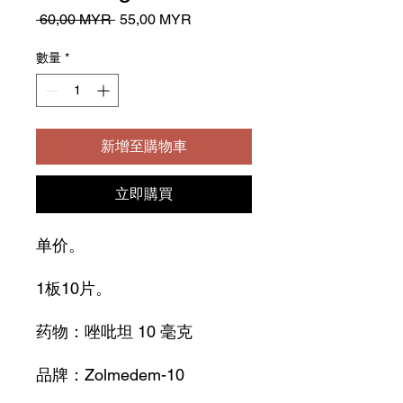
一
促
 60,00 MYR 
55,00 MYR
般
銷
價
價
數量
*
格
格
新增至購物車
立即購買
单价。
1板10片。
药物：唑吡坦 10 毫克
品牌：Zolmedem-10