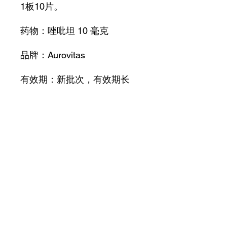
1板10片。
药物：唑吡坦 10 毫克
品牌：Aurovitas
有效期：新批次，有效期长
总是进来
正品，欧洲进口，品质优良。
隐秘包装！
产品信息
现货
退货及退款政策