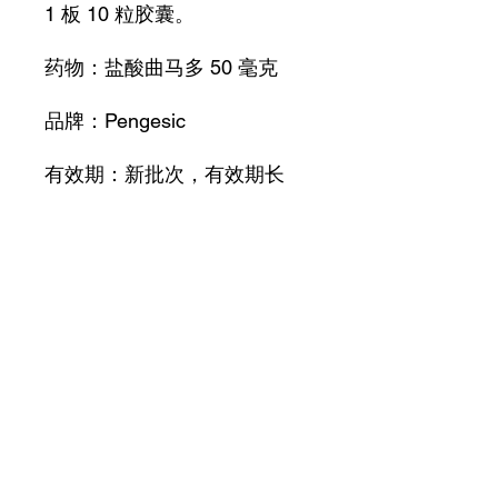
1 板 10 粒胶囊。
药物：盐酸曲马多 50 毫克
品牌：Pengesic
有效期：新批次，有效期长
总是进来
正品，品质优良。
隐秘包装！
产品信息
现货
退货及退款政策