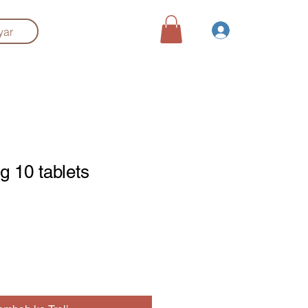
Log Masuk
Search
yar
g 10 tablets